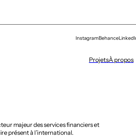
Instagram
Behance
LinkedI
Projets
À propos
teur majeur des services financiers et
re présent à l’international.